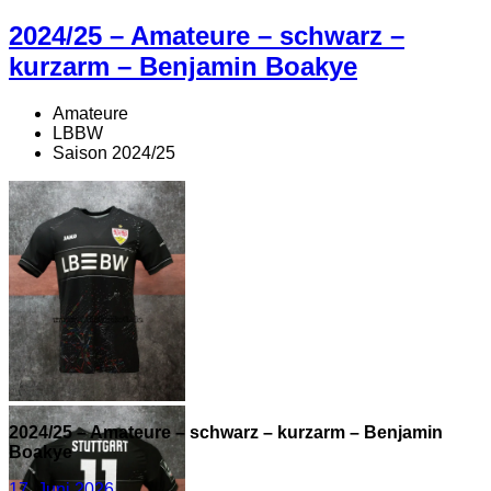
2024/25 – Amateure – schwarz –
kurzarm – Benjamin Boakye
Amateure
LBBW
Saison 2024/25
2024/25 – Amateure –
2024/25 – Amateure – schwarz – kurzarm – Benjamin
schwarz – kurzarm –
Boakye
Benjamin Boakye
Veröffentlicht
17. Juni 2026