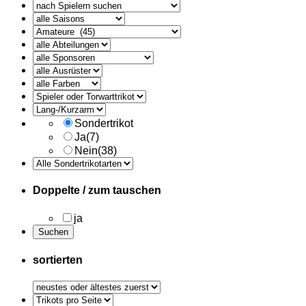
alle
Ausruester
Sondertrikot
Ja
(7)
Nein
(38)
Doppelte / zum tauschen
ja
sortierten
Trikots