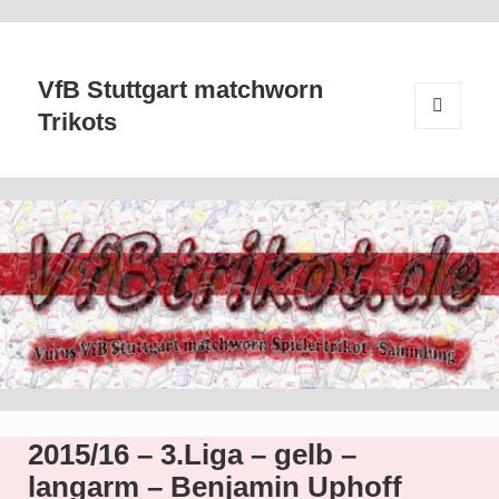
VfB Stuttgart matchworn
Trikots
MENÜ
UND
WIDGETS
2015/16 – 3.Liga – gelb –
langarm – Benjamin Uphoff