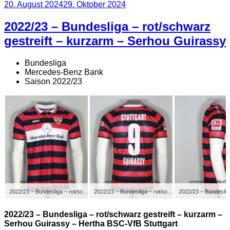
Veröffentlicht
20. August 2024
29. Oktober 2024
am
2022/23 – Bundesliga – rot/schwarz
gestreift – kurzarm – Serhou Guirassy
Bundesliga
Mercedes-Benz Bank
Saison 2022/23
2022/23 – Bundesliga – rot/schwarz gestreift – kurzarm – Serhou Guirassy – Hertha BSC-VfB Stuttgart
2022/23 – Bundesliga – rot/schwarz gestreift – kurzarm – Serhou Guirassy – Hertha BSC-VfB Stuttgart
2022/23 – Bundesliga – rot/schwarz gestreift – kurzarm –
Serhou Guirassy – Hertha BSC-VfB Stuttgart