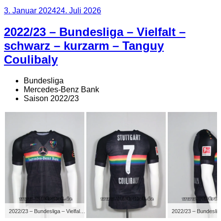
Veröffentlicht
3. Januar 2024
24. Juli 2026
am
2022/23 – Bundesliga – Vielfalt –
schwarz – kurzarm – Tanguy
Coulibaly
Bundesliga
Mercedes-Benz Bank
Saison 2022/23
2022/23 – Bundesliga – Vielfalt Sondertrikot – scgwarz – kurzarm – Tanguy Coulibaly – VfB-Wolfsburg – Im Rahmen des „Internationalen Wochen gegen Rassismus“ im deutschen Profifußball spiele der VfB mit den Regenbogenfarben im Brustring, Wappen und Ausrüster Jako Logo