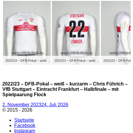
2022/23 – DFB-Pokal – weiß – kurzarm – Chris Führich – VfB Stuttgart – Eintracht Frankfurt – Halbfinale – mit Spielpaarung Flock
2022/23 – DFB-Pokal – weiß – kurzarm – Chris Führich – VfB Stuttgart – Eintracht Frankfurt – Halbfinale – mit Spielpaarung Flock
2022/23 – DFB-Pokal – weiß – kurzarm – Chris Führich –
VfB Stuttgart – Eintracht Frankfurt – Halbfinale – mit
Spielpaarung Flock
Veröffentlicht
2. November 2023
24. Juli 2026
am
© 2015 - 2026
Startseite
Facebook
Instagram