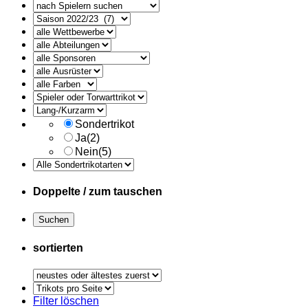
alle
Ausruester
Sondertrikot
Ja
(2)
Nein
(5)
Doppelte / zum tauschen
sortierten
Trikots
pro
Filter löschen