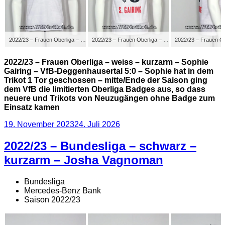
2022/23 – Frauen Oberliga – weiss – kurzarm – Sophie Gairing – VfB-Deggenhausertal 5:0 – Sophie hat in dem Trikot 1 Tor geschossen – mitte/Ende der Saison ging dem VfB die limitierten Oberliga Badges aus, so dass neuere und Trikots von Neuzugängen ohne Badge zum Einsatz kamen
2022/23 – Frauen Oberliga – weiss – kurzarm – Sophie Gairing – VfB-Deggenhausertal 5:0 – Sophie hat in dem Trikot 1 Tor geschossen – mitte/Ende der Saison ging dem VfB die limitierten Oberliga Badges aus, so dass neuere und Trikots von Neuzugängen ohne Badge zum Einsatz kamen
2022/23 – Frauen Oberliga – weiss – kurzarm – Sophie
Gairing – VfB-Deggenhausertal 5:0 – Sophie hat in dem
Trikot 1 Tor geschossen – mitte/Ende der Saison ging
dem VfB die limitierten Oberliga Badges aus, so dass
neuere und Trikots von Neuzugängen ohne Badge zum
Einsatz kamen
Veröffentlicht
19. November 2023
24. Juli 2026
am
2022/23 – Bundesliga – schwarz –
kurzarm – Josha Vagnoman
Bundesliga
Mercedes-Benz Bank
Saison 2022/23