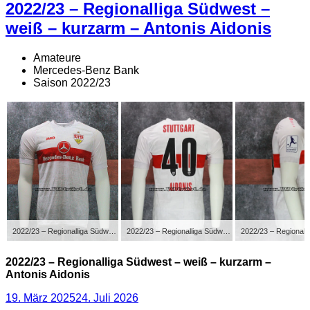
2022/23 – Regionalliga Südwest –
weiß – kurzarm – Antonis Aidonis
Amateure
Mercedes-Benz Bank
Saison 2022/23
2022/23 – Regionalliga Südwest – weiß – kurzarm – Antonis Aidonis
2022/23 – Regionalliga Südwest – weiß – kurzarm – Antonis Aidonis
2022/23 – Regionalliga Südwest – weiß – kurzarm –
Antonis Aidonis
Veröffentlicht
19. März 2025
24. Juli 2026
am