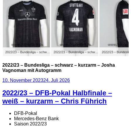
2022/23 – Bundesliga – schwarz – kurzarm – Josha Vagnoman mit Autogramm
2022/23 – Bundesliga – schwarz – kurzarm – Josha Vagnoman mit Autogramm
2022/23 – Bundesliga – schwarz – kurzarm – Josha
Vagnoman mit Autogramm
Veröffentlicht
10. November 2023
24. Juli 2026
am
2022/23 – DFB-Pokal Halbfinale –
weiß – kurzarm – Chris Führich
DFB-Pokal
Mercedes-Benz Bank
Saison 2022/23