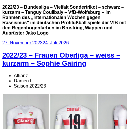
2022/23 – Bundesliga – Vielfalt Sondertrikot – schwarz –
kurzarm – Tanguy Coulibaly – VfB-Wolfsburg – Im
Rahmen des „Internationalen Wochen gegen
Rassismus“ im deutschen Profifußball spiele der VfB mit
den Regenbogenfarben im Brustring, Wappen und
Ausrüster Jako Logo
Veröffentlicht
27. November 2023
24. Juli 2026
am
2022/23 – Frauen Oberliga – weiss –
kurzarm – Sophie Gairing
Allianz
Damen I
Saison 2022/23