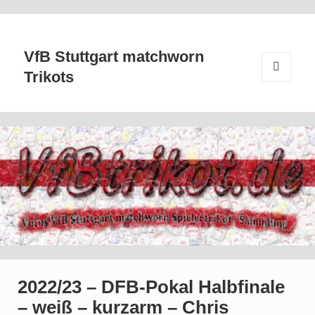
VfB Stuttgart matchworn
Trikots
MENÜ
UND
WIDGETS
2022/23 – DFB-Pokal Halbfinale
– weiß – kurzarm – Chris