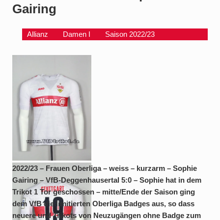
Gairing
Allianz
Damen I
Saison 2022/23
2022/23 – Frauen
2022/23 – Frauen Oberliga – weiss – kurzarm – Sophie
Oberliga – weiss –
Gairing – VfB-Deggenhausertal 5:0 – Sophie hat in dem
kurzarm – Sophie
Trikot 1 Tor geschossen – mitte/Ende der Saison ging
Gairing – VfB-
dem VfB die limitierten Oberliga Badges aus, so dass
Deggenhausertal 5:0 –
neuere und Trikots von Neuzugängen ohne Badge zum