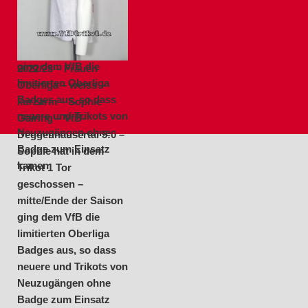
Sophie hat in dem
kamen
Trikot 1 Tor
geschossen –
mitte/Ende der Saison
ging dem VfB die
2022/23 – Frauen
limitierten Oberliga
Oberliga – weiss –
Badges aus, so dass
kurzarm – Sophie
neuere und Trikots von
Gairing – VfB-
Neuzugängen ohne
Deggenhausertal 5:0 –
Badge zum Einsatz
Sophie hat in dem
kamen
Trikot 1 Tor
geschossen –
mitte/Ende der Saison
ging dem VfB die
limitierten Oberliga
Badges aus, so dass
neuere und Trikots von
Neuzugängen ohne
Badge zum Einsatz