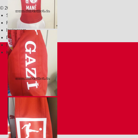
Beitrag:
© 2015 - 2026
Startseite
Facebook
Instagram
2017/18 – Carlos Mane
Datenschutz
– rot – kurzarm – Das
Impressum
Trikot hat Mane beim
Kontakt
Traingsauftakt am
Spielfeldrand getragen
2017/18 – Carlos Mane
– rot – kurzarm – Das
Trikot hat Mane beim
Traingsauftakt am
Spielfeldrand getragen