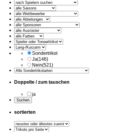
alle
Ausruester
Sondertrikot
Ja
(146)
Nein
(521)
Doppelte / zum tauschen
ja
sortierten
Trikots