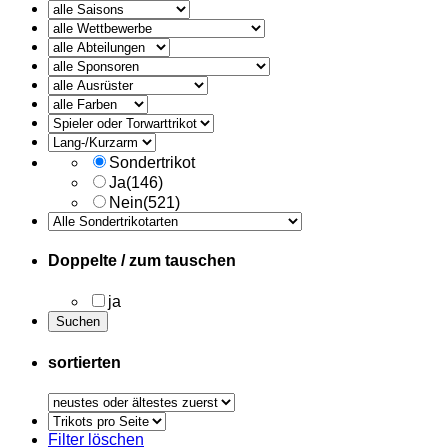
alle
Ausruester
Sondertrikot
Ja
(146)
Nein
(521)
Doppelte / zum tauschen
ja
sortierten
Trikots
pro
Filter löschen