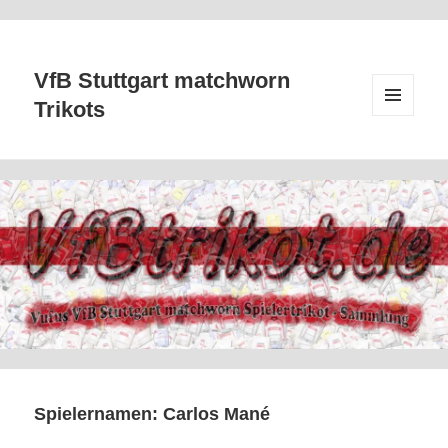
VfB Stuttgart matchworn
Trikots
MENÜ
UND
WIDGETS
Spielernamen:
Carlos Mané