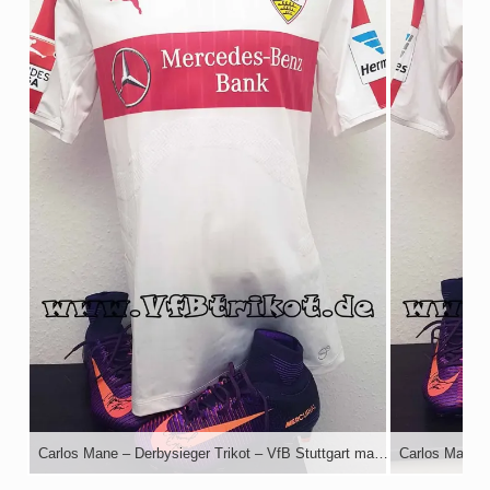
Carlos Mane – Derbysieger Trikot – VfB Stuttgart matchworn Trikot und Schuhe – weiß – kurzarm – Actv – KSC-VfB