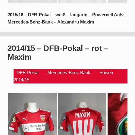
2015/16 – DFB-Pokal – weiß – langarm – Powercell Actv –
Mercedes-Benz-Bank – Alexandru Maxim
2014/15 – DFB-Pokal – rot –
Maxim
DFB-Pokal
Mercedes-Benz Bank
Saison
2014/15