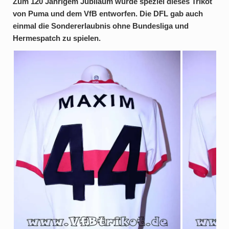
Zum 120 Jährigem Jubiläum wurde speziel dieses Trikot
von Puma und dem VfB entworfen. Die DFL gab auch
einmal die Sondererlaubnis ohne Bundesliga und
Hermespatch zu spielen.