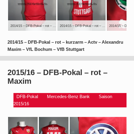
2014/15 – DFB-Pokal – rot – kurzarm – Actv – Alexandru Maxim – VfL Bochum – VfB Stuttgart
2014/15 – DFB-Pokal – rot – kurzarm – Actv – Alexandru Maxim – VfL Bochum – VfB Stuttgart
2014/15 – DFB-Pokal – rot – kurzarm – Actv – Alexandru
Maxim – VfL Bochum – VfB Stuttgart
2015/16 – DFB-Pokal – rot –
Maxim
DFB-Pokal
Mercedes-Benz Bank
Saison
2015/16