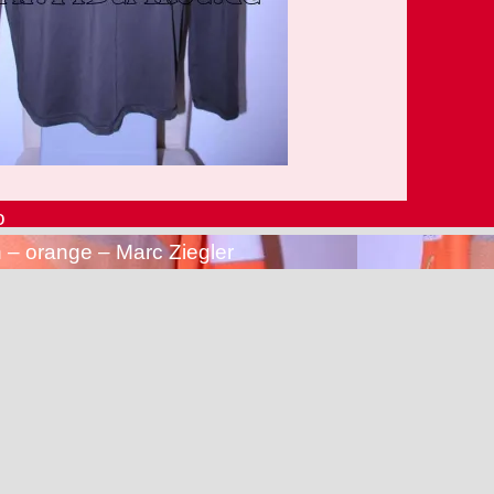
o
 – orange – Marc Ziegler