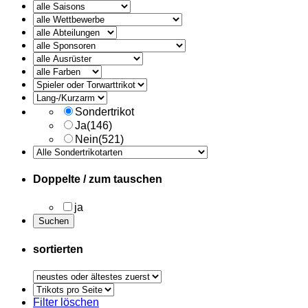
alle
Ausruester
Sondertrikot
Ja
(146)
Nein
(521)
Doppelte / zum tauschen
ja
sortierten
Trikots
pro
Filter löschen