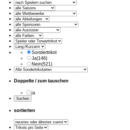
alle
Ausruester
Sondertrikot
Ja
(146)
Nein
(521)
Doppelte / zum tauschen
ja
sortierten
Trikots