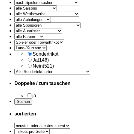
alle
Ausruester
Sondertrikot
Ja
(146)
Nein
(521)
Doppelte / zum tauschen
ja
sortierten
Trikots