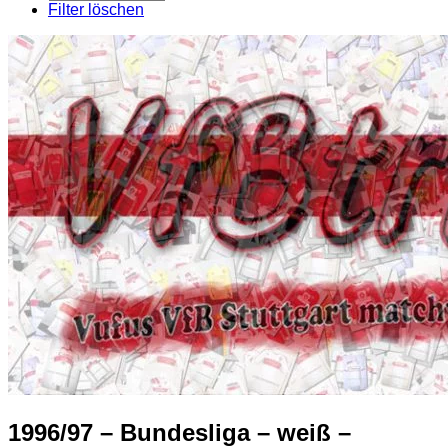
pro
Filter löschen
Seite
1996/97 – Bundesliga – weiß –