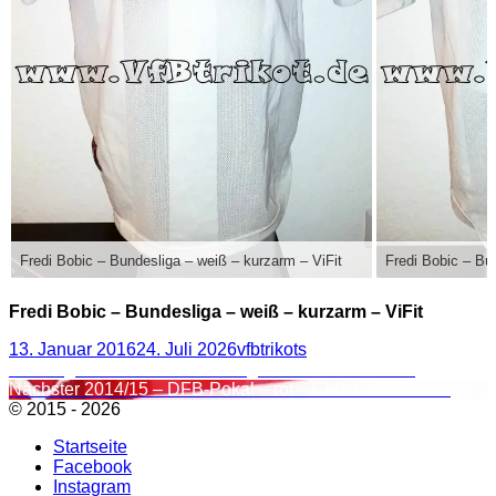
Fredi Bobic – Bundesliga – weiß – kurzarm – ViFit
Fredi Bobic – Bu
Fredi Bobic – Bundesliga – weiß – kurzarm – ViFit
Veröffentlicht
Autor
13. Januar 2016
24. Juli 2026
vfbtrikots
am
Beitragsnavigation
Vorheriger
Vorheriger
2001/02 – Bundesliga – weiß – Adhemar
Nächster
Beitrag:
Nächster
2014/15 – DFB-Pokal – rot – Christian Gentner
Beitrag:
© 2015 - 2026
Startseite
Facebook
Instagram