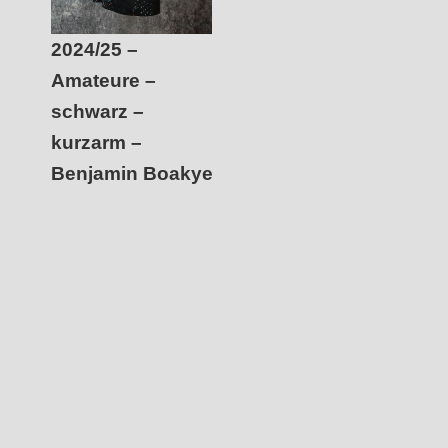
2024/25 –
Amateure –
schwarz –
kurzarm –
Benjamin Boakye