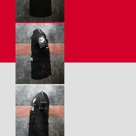
Benjamin Boakye
2024/25 –
Amateure –
schwarz –
kurzarm –
Benjamin Boakye
2024/25 –
Amateure –
schwarz –
kurzarm –
Benjamin Boakye