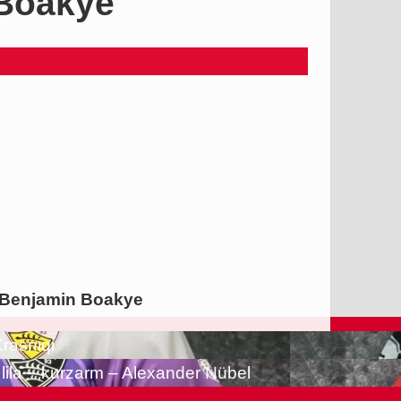
 Boakye
– Benjamin Boakye
rasniqi
 lila – kurzarm – Alexander Nübel