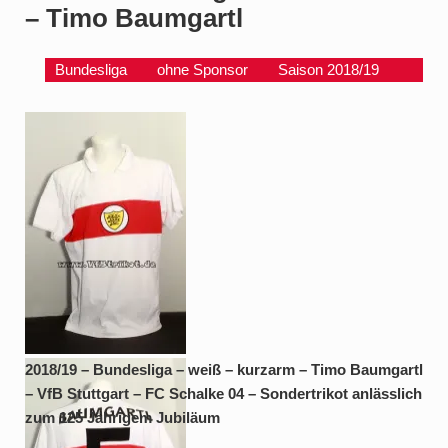
– Timo Baumgartl
Bundesliga
ohne Sponsor
Saison 2018/19
2018/19 – Bundesliga –
2018/19 – Bundesliga – weiß – kurzarm – Timo Baumgartl
weiß – kurzarm – Timo
– VfB Stuttgart – FC Schalke 04 – Sondertrikot anlässlich
Baumgartl – VfB
zum 125 Jährigem Jubiläum
Stuttgart – FC Schalke