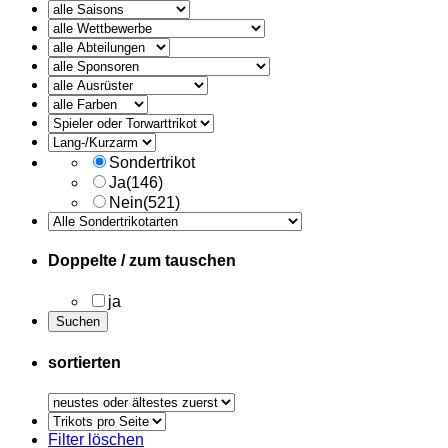
alle
Ausruester
Sondertrikot
Ja
(146)
Nein
(521)
Doppelte / zum tauschen
ja
sortierten
Trikots
pro
Filter löschen