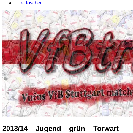
pro
Filter löschen
Seite
2013/14 – Jugend – grün – Torwart