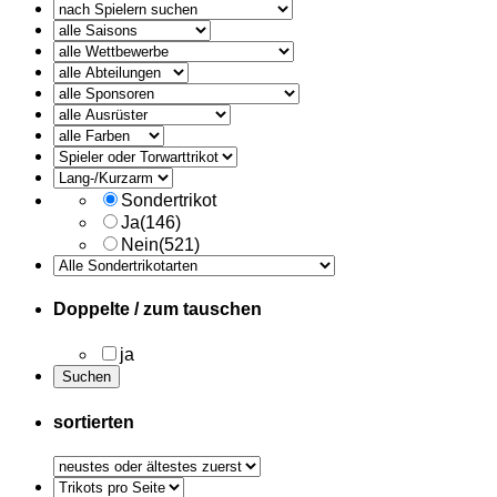
alle
Ausruester
Sondertrikot
Ja
(146)
Nein
(521)
Doppelte / zum tauschen
ja
sortierten
Trikots