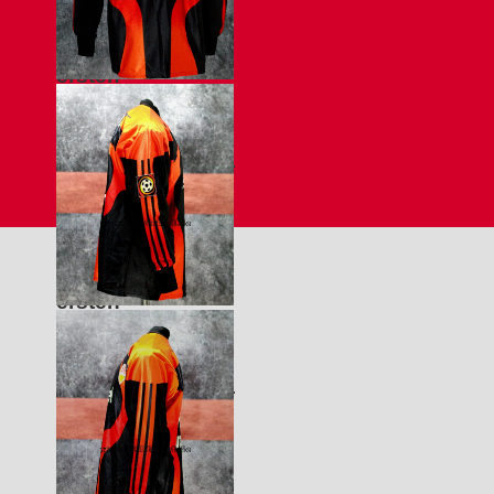
Hildebrand – ein
Trikot aus der
ersten
1999/00 –
Profisaison von
Bundesliga –
Timo Hildebrand
schwarz/orange –
langarm – Timo
Hildebrand – ein
Trikot aus der
ersten
1999/00 –
Profisaison von
Bundesliga –
Timo Hildebrand
schwarz/orange –
langarm – Timo
Hildebrand – ein
Trikot aus der