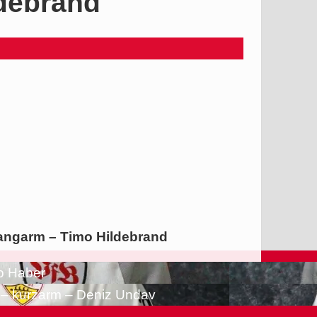
ldebrand
langarm – Timo Hildebrand
o Haber
 – kurzarm – Deniz Undav