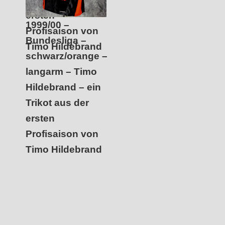
ersten
1999/00 –
Profisaison von
Bundesliga –
Timo Hildebrand
schwarz/orange –
langarm – Timo
Hildebrand – ein
Trikot aus der
ersten
Profisaison von
Timo Hildebrand