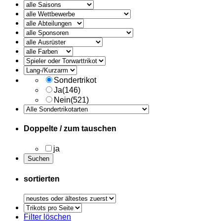
alle
Ausruester
Sondertrikot
Ja
(146)
Nein
(521)
Doppelte / zum tauschen
ja
sortierten
Trikots
pro
Filter löschen