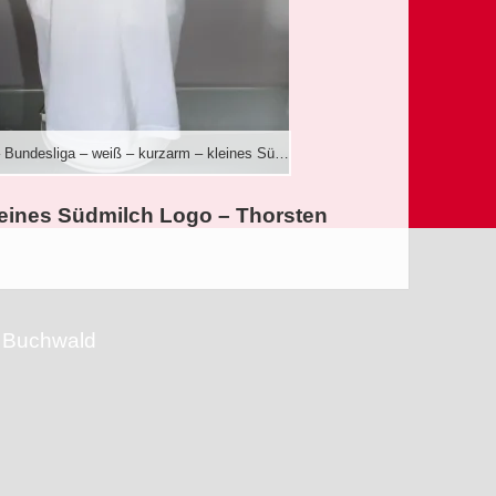
1993/94 – Bundesliga – weiß – kurzarm – kleines Südmilch Logo – Thorsten Kracht
leines Südmilch Logo – Thorsten
o Buchwald