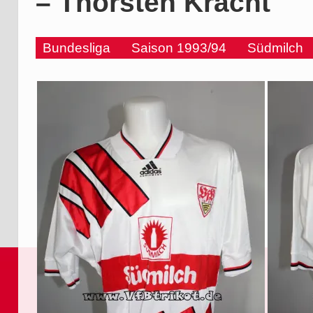
– Thorsten Kracht
Bundesliga
Saison 1993/94
Südmilch