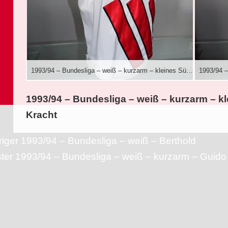
1993/94 – Bundesliga – weiß – kurzarm – kleines Südmilch Logo – Thorsten Kracht
1993/94 – Bundesliga – weiß – kurzarm – k
Kracht
agsnavigation
Vorheriger
riger
1993/94 – Bundesliga – weiß – Berthold
Nächster
Beitrag:
ter
1993/94 – Bundesliga – weiß – kurzarm – Guid
Beitrag: