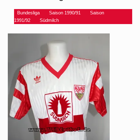
Bundesliga
Saison 1990/91
Saison
1991/92
Südmilch