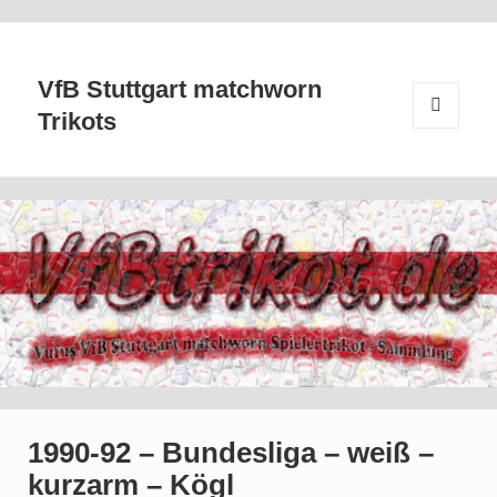
VfB Stuttgart matchworn
Trikots
MENÜ
UND
WIDGETS
1990-92 – Bundesliga – weiß –
kurzarm – Kögl