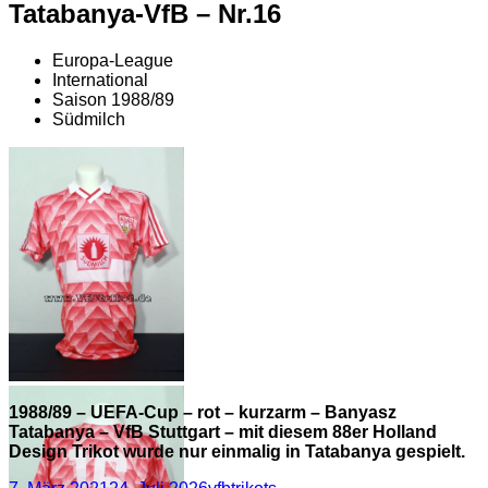
Tatabanya-VfB – Nr.16
Europa-League
International
Saison 1988/89
Südmilch
1988/89 – UEFA-Cup
1988/89 – UEFA-Cup – rot – kurzarm – Banyasz
– rot – kurzarm –
Tatabanya – VfB Stuttgart – mit diesem 88er Holland
Banyasz Tatabanya –
Design Trikot wurde nur einmalig in Tatabanya gespielt.
VfB Stuttgart – mit
diesem 88er Holland
Veröffentlicht
Autor