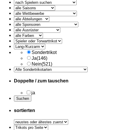
alle
Ausruester
Sondertrikot
Ja
(146)
Nein
(521)
Doppelte / zum tauschen
ja
sortierten
Trikots