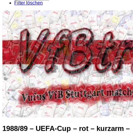
pro
Filter löschen
Seite
1988/89 – UEFA-Cup – rot – kurzarm –