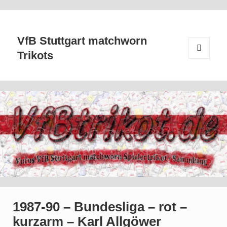
VfB Stuttgart matchworn
Trikots
MENÜ
UND
WIDGETS
1987-90 – Bundesliga – rot –
kurzarm – Karl Allgöwer