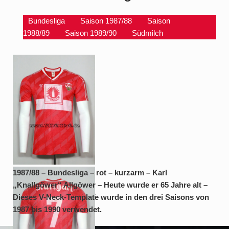
Bundesliga
Saison 1987/88
Saison
1988/89
Saison 1989/90
Südmilch
1987/88 – Bundesliga –
1987/88 – Bundesliga – rot – kurzarm – Karl
rot – kurzarm – Karl
„Knallgöwer“ Allgöwer – Heute wurde er 65 Jahre alt –
„Knallgöwer“ Allgöwer
Dieses V-Neck-Template wurde in den drei Saisons von
1987 bis 1990 verwendet.