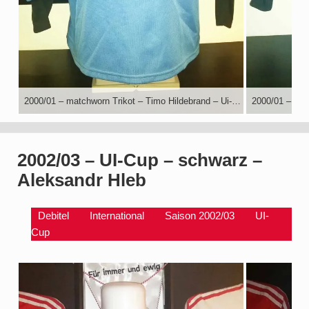
2000/01 – matchworn Trikot – Timo Hildebrand – Ui-Cup – Finale Hinspiel – AJ Auxerre-VfB Stuttgart
2002/03 – UI-Cup – schwarz –
Aleksandr Hleb
Debitel
International
Saison 2002/03
UI-
Cup