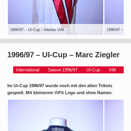
1996/97 – UI-Cup – kleines Vifit
1996/97 – UI
1996/97 – UI-Cup – Marc Ziegler
International
Saison 1996/97
UI-Cup
Vifit
Im Ui-Cup 1996/97 wurde noch mit den alten Trikots
gespielt. Mit kleinerem ViFit Logo und ohne Namen.