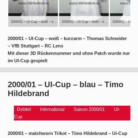
2000/01 – UI-Cup – weiß – kurzarm – Thomas Schneider – VfB Stuttgart @vfb – RC Lens @rclens Mit dieser 3D Rückennummer und ohne Patch wurde nur im UI-Cup gespielt
2000/01 – UI-Cup – weiß – kurzarm – Thomas Schneider – VfB Stuttgart @vfb – RC Lens @rclens Mit dieser 3D Rückennummer und ohne Patch wurde nur im UI-Cup gespielt
2000/01 – UI-Cup – weiß – kurzarm – Thomas Schneider
– VfB Stuttgart – RC Lens
Mit dieser 3D Rückennummer und ohne Patch wurde nur
im UI-Cup gespielt
2000/01 – UI-Cup – blau – Timo
Hildebrand
Debitel
International
Saison 2000/01
UI-
Cup
2000/01 – matchworn Trikot –
Timo Hildebrand
– Ui-Cup