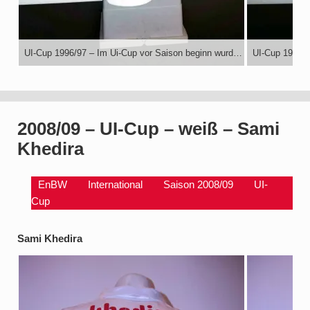
UI-Cup 1996/97 – Im Ui-Cup vor Saison beginn wurde noch mit den alten Trikots mit kleinem Vifit Logo und ohne festen Namen gespielt.
2008/09 – UI-Cup – weiß – Sami
Khedira
EnBW
International
Saison 2008/09
UI-
Cup
Sami Khedira