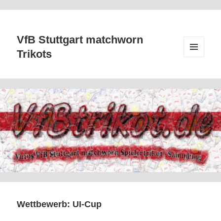
VfB Stuttgart matchworn
Trikots
MENÜ
UND
WIDGETS
Wettbewerb:
UI-Cup