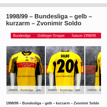
1998/99 – Bundesliga – gelb –
kurzarm – Zvonimir Soldo
Bundesliga
Göttinger Gruppe
Saison 1998/99
1998/99 – Bundesliga – gelb – kurzarm – Zvonimir Soldo – sehr seltenes Trikot. Mit diesem Trikot wurde nur In Rotterdam (ohne Patch) und in 2-3 Bundesliga Auswärtsspielen (zB in Rostock) gespielt. Dieses gab es nicht als Fan-Version im Shop zu kaufen.
1998/99 – Bundesliga – gelb – kurzarm – Zvonimir Soldo – sehr seltenes Trikot. Mit diesem Trikot wurde nur In Rotterdam (ohne Patch) und in 2-3 Bundesliga Auswärtsspielen (zB in Rostock) gespielt. Dieses gab es nicht als Fan-Version im Shop zu kaufen.
1998/99 – Bundesliga – gelb – kurzarm – Zvonimir Soldo