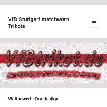
VfB Stuttgart matchworn
Trikots
MENÜ
UND
WIDGETS
Wettbewerb:
Bundesliga