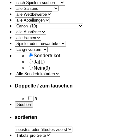
alle
Ausruester
Sondertrikot
Ja
(1)
Nein
(9)
Doppelte / zum tauschen
ja
sortierten
Trikots