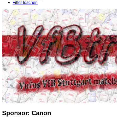
pro
Filter löschen
Seite
Sponsor:
Canon