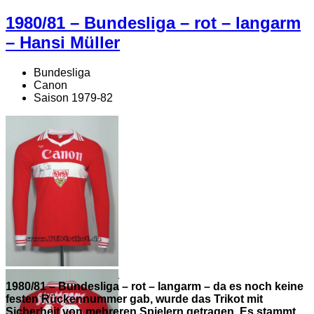
1980/81 – Bundesliga – rot – langarm
– Hansi Müller
Bundesliga
Canon
Saison 1979-82
1980/81 – Bundesliga
1980/81 – Bundesliga – rot – langarm – da es noch keine
– rot – langarm – da
festen Rückennummer gab, wurde das Trikot mit
es noch keine festen
Sicherheit von mehreren Spielern getragen. Es stammt
Rückennummer gab,