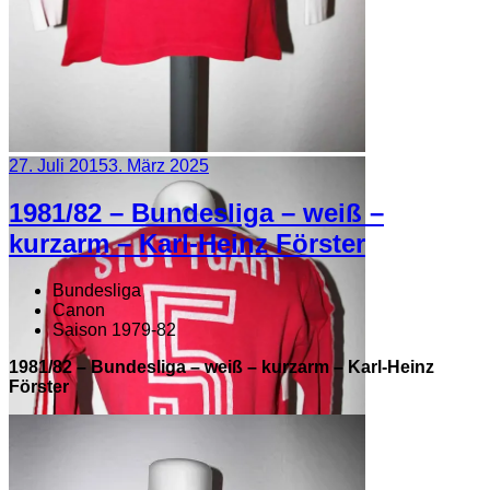
Veröffentlicht
27. Juli 2015
3. März 2025
am
1981/82 – Bundesliga – weiß –
kurzarm – Karl-Heinz Förster
Bundesliga
Canon
Saison 1979-82
1981/82 – Bundesliga – weiß – kurzarm – Karl-Heinz
Förster