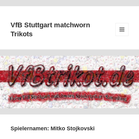
VfB Stuttgart matchworn
Trikots
MENÜ
UND
WIDGETS
Spielernamen:
Mitko Stojkovski