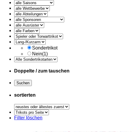
alle
Ausruester
Sondertrikot
Nein
(1)
Doppelte / zum tauschen
sortierten
Trikots
pro
Filter löschen
Seite