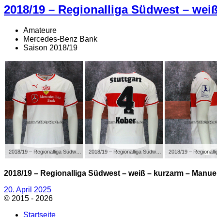
2018/19 – Regionalliga Südwest – wei
Amateure
Mercedes-Benz Bank
Saison 2018/19
2018/19 – Regionalliga Südwest – weiß – kurzarm – Manuel Kober
2018/19 – Regionalliga Südwest – weiß – kurzarm – Manuel Kober
2018/19 – Regionalliga Südwest – weiß – kurzarm – Manue
Veröffentlicht
20. April 2025
am
© 2015 - 2026
Startseite