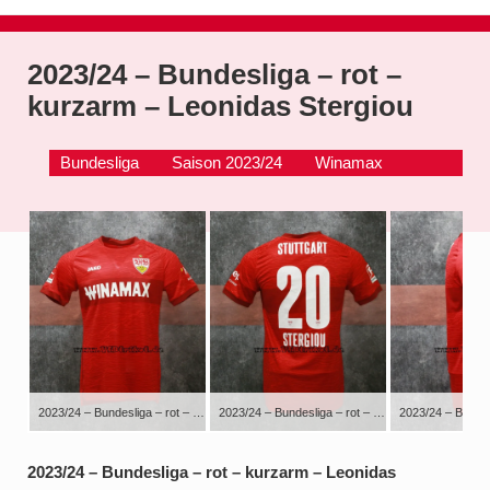
2023/24 – Bundesliga – rot –
kurzarm – Leonidas Stergiou
Bundesliga
Saison 2023/24
Winamax
2023/24 – Bundesliga – rot – kurzarm – Leonidas Stergiou
2023/24 – Bundesliga – rot – kurzarm – Leonidas Stergiou
2023/24 – Bundesliga – rot – kurzarm – Leonidas