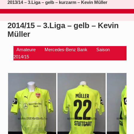
2013/14 – 3.Liga – gelb – kurzarm – Kevin Müller
2014/15 – 3.Liga – gelb – Kevin
Müller
Amateure
Mercedes-Benz Bank
Saison
2014/15