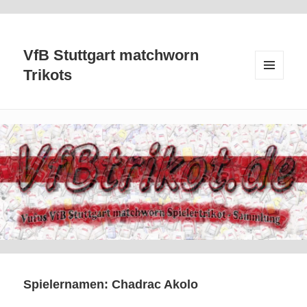
VfB Stuttgart matchworn
Trikots
MENÜ
UND
WIDGETS
Spielernamen:
Chadrac Akolo