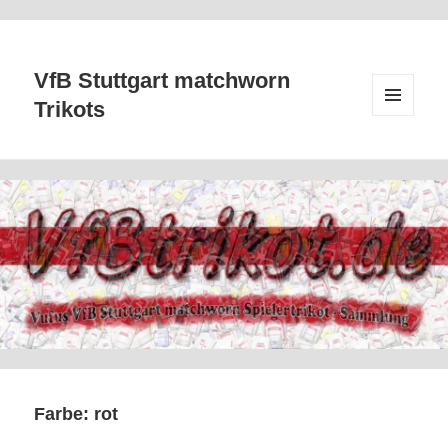
VfB Stuttgart matchworn
Trikots
MENÜ
UND
WIDGETS
Farbe:
rot