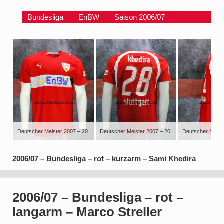
Bundesliga
EnBW
Saison 2006/07
Deutscher Meister 2007 – 2006/07 – Bundesliga – rot – kurzarm – Sami Khedira
Deutscher Meister 2007 – 2006/07 – Bundesliga – rot – kurzarm – Sami Khedira
2006/07 – Bundesliga – rot – kurzarm – Sami Khedira
2006/07 – Bundesliga – rot –
langarm – Marco Streller