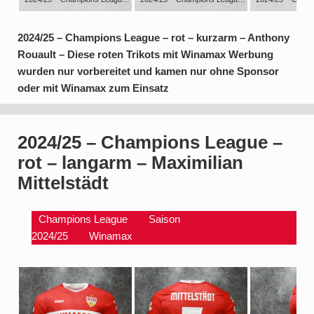
2024/25 – Champions League – rot – kurzarm – Anthony
Rouault – Diese roten Trikots mit Winamax Werbung
wurden nur vorbereitet und kamen nur ohne Sponsor
oder mit Winamax zum Einsatz
2024/25 – Champions League –
rot – langarm – Maximilian
Mittelstädt
Champions League
Saison
2024/25
Winamax