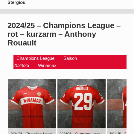
Stergiou
2024/25 – Champions League –
rot – kurzarm – Anthony
Rouault
Champions League
Saison
2024/25
Winamax
2024/25 – Champions League – rot – kurzarm – Anthony Rouault – Diese roten Trikots mit Winamax Werbung wurden nur vorbereitet und kamen nur ohne Sponsor oder mit Winamax zum Einsatz
2024/25 – Champions League – rot – kurzarm – Anthony Rouault – Diese roten Trikots mit Winamax Werbung wurden nur vorbereitet und kamen nur ohne Sponsor oder mit Winamax zum Einsatz