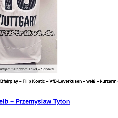
2015/16 – VfB Stuttgart matchworn Trikot – Sondertrikot VfBfairplay – Filip Kostic – VfB-Leverkusen – weiß – kurzarm – Actv
Bfairplay – Filip Kostic – VfB-Leverkusen – weiß – kurzarm 
gelb – Przemyslaw Tyton