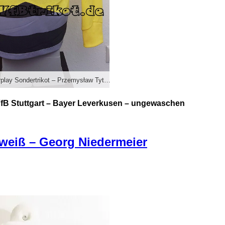
2015/16 – VfBfairplay Sondertrikot – Przemysław Tyton – VfB Stuttgart – Bayer Leverkusen – ungewaschen
 VfB Stuttgart – Bayer Leverkusen – ungewaschen
 weiß – Georg Niedermeier