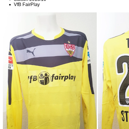
VfB FairPlay