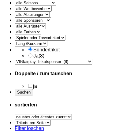
alle
Ausruester
Sondertrikot
Ja
(8)
Doppelte / zum tauschen
ja
sortierten
Trikots
pro
Filter löschen
Seite