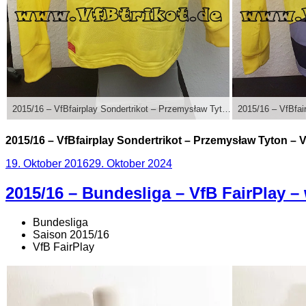
2015/16 – VfBfairplay Sondertrikot – Przemysław Tyton – VfB Stuttgart – Bayer Leverkusen – ungewaschen
2015/16 – VfBfairplay Sondertrikot – Przemysław Tyton –
Veröffentlicht
19. Oktober 2016
29. Oktober 2024
am
2015/16 – Bundesliga – VfB FairPlay –
Bundesliga
Saison 2015/16
VfB FairPlay