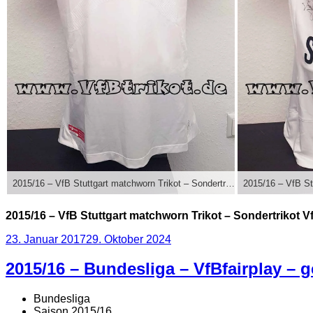
2015/16 – VfB Stuttgart matchworn Trikot – Sondertrikot VfBfairplay – Filip Kostic – VfB-Leverkusen – weiß – kurzarm – Actv
2015/16 – VfB Stuttgart matchworn Trikot – Sondertrikot Vf
Veröffentlicht
23. Januar 2017
29. Oktober 2024
am
2015/16 – Bundesliga – VfBfairplay – 
Bundesliga
Saison 2015/16