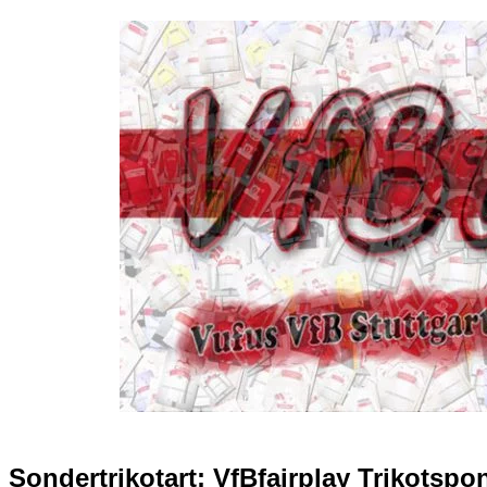
Sondertrikotart:
VfBfairplay Trikotspo