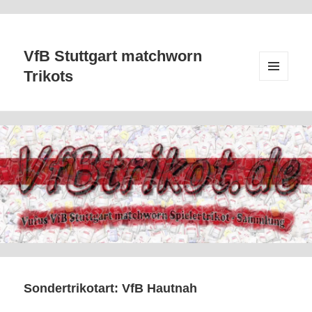
VfB Stuttgart matchworn
Trikots
MENÜ
UND
WIDGETS
Sondertrikotart:
VfB Hautnah