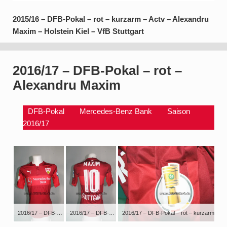
2015/16 – DFB-Pokal – rot – kurzarm – Actv – Alexandru
Maxim – Holstein Kiel – VfB Stuttgart
2016/17 – DFB-Pokal – rot –
Alexandru Maxim
DFB-Pokal
Mercedes-Benz Bank
Saison
2016/17
2016/17 – DFB-Pokal – rot – kurzarm – Actv – Alexandru Maxim – Borussia Mönchengladbach – VfB Stuttgart
2016/17 – DFB-Pokal – rot – kurzarm – Actv – Alexandru Maxim – Borussia Mönchengladbach – VfB Stuttgart
2016/17 –