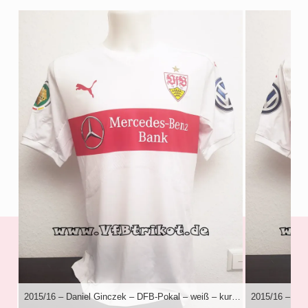
2015/16 – Daniel Ginczek – DFB-Pokal – weiß – kurzarm – Actv PowerCell