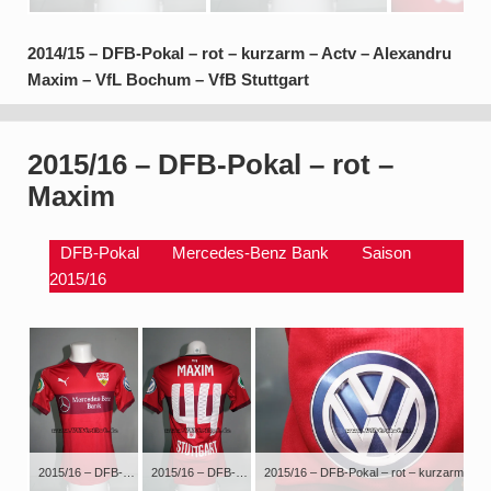
2014/15 – DFB-Pokal – rot – kurzarm – Actv – Alexandru
Maxim – VfL Bochum – VfB Stuttgart
2015/16 – DFB-Pokal – rot –
Maxim
DFB-Pokal
Mercedes-Benz Bank
Saison
2015/16
2015/16 – DFB-Pokal – rot – kurzarm – Actv – Alexandru Maxim – Holstein Kiel – VfB Stuttgart
2015/16 – DFB-Pokal – rot – kurzarm – Actv – Alexandru Maxim – Holstein Kiel – VfB Stuttgart
2015/16 