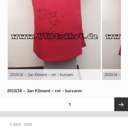
2015/16 – Jan Kliment – rot – kurzarm
2015/16 – Jan
2015/16 – Jan Kliment – rot – kurzarm
Seitennummerierung
SEITE
1
der
Beiträge
Nächst
© 2015 - 2026