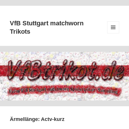
VfB Stuttgart matchworn
Trikots
MENÜ
UND
WIDGETS
Ärmellänge:
Actv-kurz